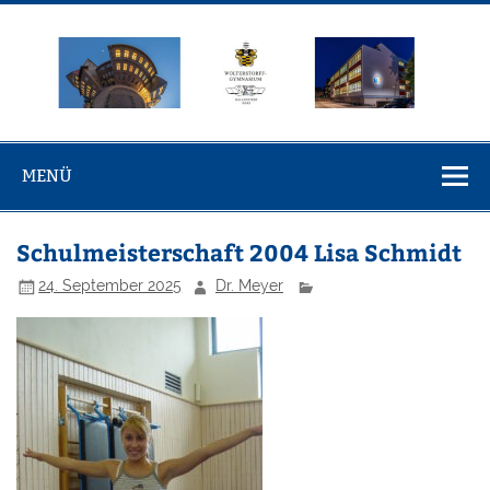
Zum
Inhalt
springen
Wolterstorff-
Wolterstorff-Gymnasium Ballenstedt
Gymnasium
MENÜ
Ballenstedt
Schulmeisterschaft 2004 Lisa Schmidt
24. September 2025
Dr. Meyer