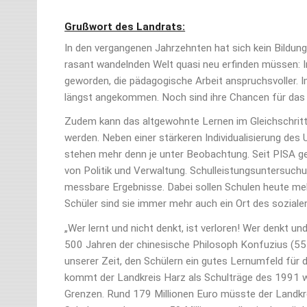
Grußwort des Landrats:
In den vergangenen Jahrzehnten hat sich kein Bildungs
rasant wandelnden Welt quasi neu erfinden müssen: In
geworden, die pädagogische Arbeit anspruchsvoller. Im 
längst angekommen. Noch sind ihre Chancen für das
Zudem kann das altgewohnte Lernen im Gleichschritt
werden. Neben einer stärkeren Individualisierung de
stehen mehr denn je unter Beobachtung. Seit PISA g
von Politik und Verwaltung. Schulleistungsuntersuch
messbare Ergebnisse. Dabei sollen Schulen heute mehr
Schüler sind sie immer mehr auch ein Ort des soziale
„Wer lernt und nicht denkt, ist verloren! Wer denkt un
500 Jahren der chinesische Philosoph Konfuzius (551
unserer Zeit, den Schülern ein gutes Lernumfeld für 
kommt der Landkreis Harz als Schulträge des 1991 
Grenzen. Rund 179 Millionen Euro müsste der Landkre