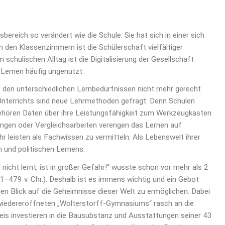
bereich so verändert wie die Schule. Sie hat sich in einer sich
 den Klassenzimmern ist die Schülerschaft vielfältiger
schulischen Alltag ist die Digitalisierung der Gesellschaft
 Lernen häufig ungenutzt.
 den unterschiedlichen Lernbedürfnissen nicht mehr gerecht
s Unterrichts sind neue Lehrmethoden gefragt. Denn Schulen
ehören Daten über ihre Leistungsfähigkeit zum Werkzeugkasten
ungen oder Vergleichsarbeiten verengen das Lernen auf
 leisten als Fachwissen zu vermitteln. Als Lebenswelt ihrer
n und politischen Lernens.
d nicht lernt, ist in großer Gefahr!“ wusste schon vor mehr als 2
–479 v. Chr.). Deshalb ist es immens wichtig und ein Gebot
den Blick auf die Geheimnisse dieser Welt zu ermöglichen. Dabei
wiedereröffneten „Wolterstorff-Gymnasiums“ rasch an die
is investieren in die Bausubstanz und Ausstattungen seiner 43