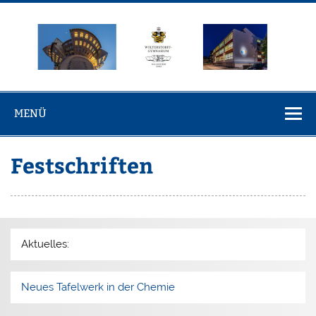
Zum
Inhalt
springen
Wolterstorff-
Wolterstorff-Gymnasium Ballenstedt
Gymnasium
MENÜ
Ballenstedt
Festschriften
Aktuelles:
Neues Tafelwerk in der Chemie