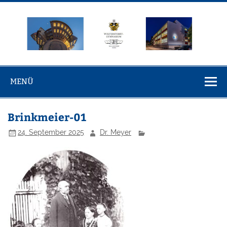
Zum
Inhalt
springen
Wolterstorff-
Wolterstorff-Gymnasium Ballenstedt
Gymnasium
MENÜ
Ballenstedt
Brinkmeier-01
24. September 2025
Dr. Meyer