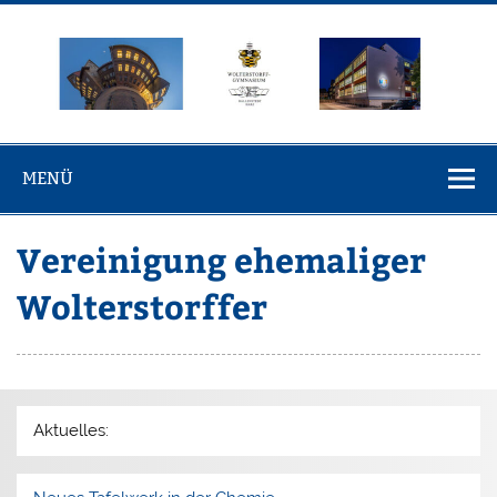
Zum
Inhalt
springen
Wolterstorff-
Wolterstorff-Gymnasium Ballenstedt
Gymnasium
MENÜ
Ballenstedt
Vereinigung ehemaliger
Wolterstorffer
Aktuelles: