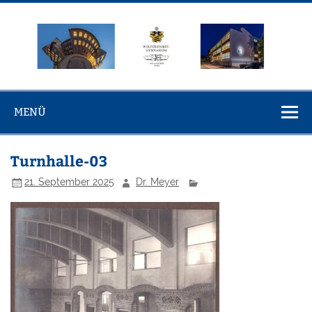
Zum
Inhalt
springen
Wolterstorff-
Wolterstorff-Gymnasium Ballenstedt
Gymnasium
MENÜ
Ballenstedt
Turnhalle-03
21. September 2025
Dr. Meyer